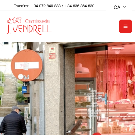
Truca’ns:
+34 972 840 838
/
+34 636 864 830
CA