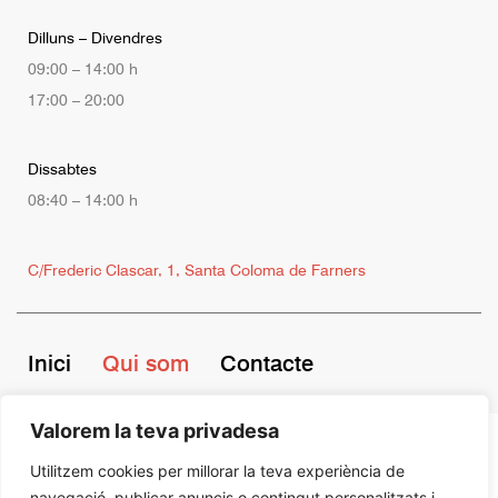
Dilluns – Divendres
09:00 – 14:00 h
17:00 – 20:00
Dissabtes
08:40 – 14:00 h
C/Frederic Clascar, 1, Santa Coloma de Farners
Inici
Qui som
Contacte
Valorem la teva privadesa
©2026
Carnisseria Joan Vendrell by
Tekla
| Tots els drets reservats
Utilitzem cookies per millorar la teva experiència de
navegació, publicar anuncis o contingut personalitzats i