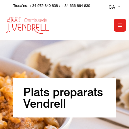
Truca’ns:
+34 972 840 838
/
+34 636 864 830
CA
Plats preparats
Vendrell