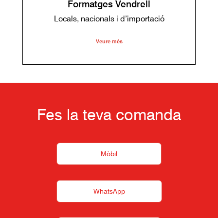
Formatges Vendrell
Locals, nacionals i d’importació
Veure més
Fes la teva comanda
Mòbil
WhatsApp