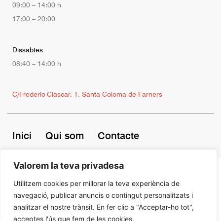
09:00 – 14:00 h
17:00 – 20:00
Dissabtes
08:40 – 14:00 h
C/Frederic Clascar, 1, Santa Coloma de Farners
Inici
Qui som
Contacte
Valorem la teva privadesa
©2026
Carnisseria Joan Vendrell by
Tekla
| Tots els drets reservats
Utilitzem cookies per millorar la teva experiència de
navegació, publicar anuncis o contingut personalitzats i
analitzar el nostre trànsit. En fer clic a "Acceptar-ho tot",
acceptes l'ús que fem de les cookies.